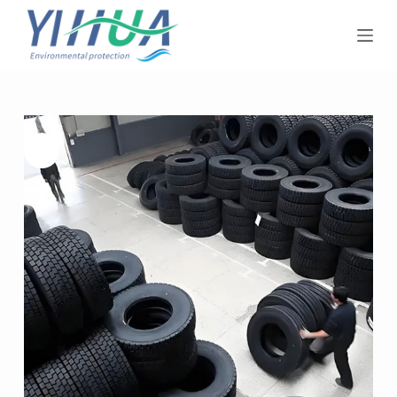
跳
过
内
容