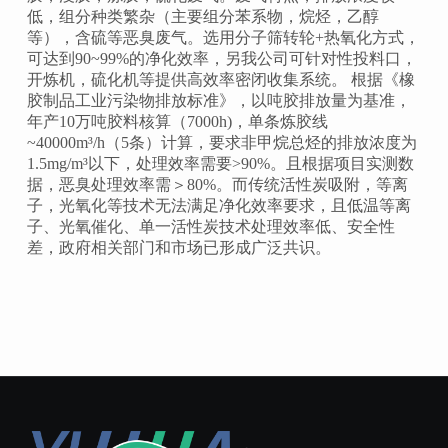
低，组分种类繁杂（主要组分苯系物，烷烃，乙醇
等），含硫等恶臭废气。选用分子筛转轮+热氧化方式，
可达到90~99%的净化效率，另我公司可针对性投料口，
开炼机，硫化机等提供高效率密闭收集系统。 根据《橡
胶制品工业污染物排放标准》，以吨胶排放量为基准，
年产10万吨胶料核算（7000h)，单条炼胶线
~40000m³/h（5条）计算，要求非甲烷总烃的排放浓度为
1.5mg/m³以下，处理效率需要>90%。且根据项目实测数
据，恶臭处理效率需＞80%。而传统活性炭吸附，等离
子，光氧化等技术无法满足净化效率要求，且低温等离
子、光氧催化、单一活性炭技术处理效率低、安全性
差，政府相关部门和市场已形成广泛共识。