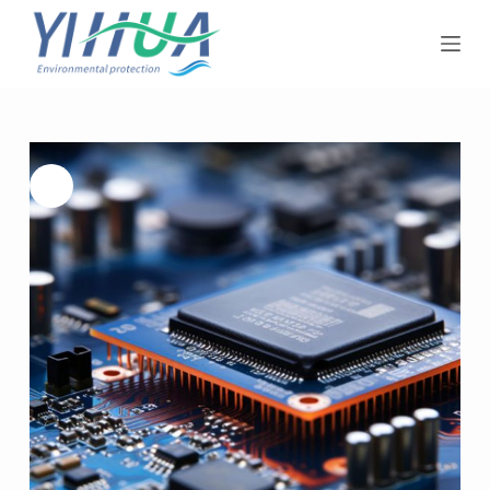
跳
过
内
容